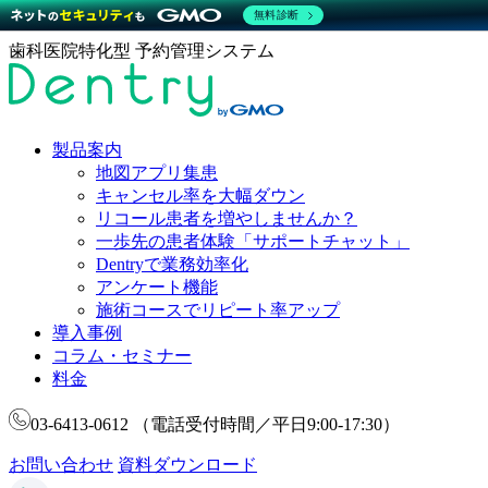
無料診断
歯科医院特化型 予約管理システム
製品案内
地図アプリ集患
キャンセル率を大幅ダウン
リコール患者を増やしませんか？
一歩先の患者体験「サポートチャット」
Dentryで業務効率化
アンケート機能
施術コースでリピート率アップ
導入事例
コラム・セミナー
料金
03-6413-0612
（電話受付時間／平日9:00-17:30）
お問い合わせ
資料ダウンロード