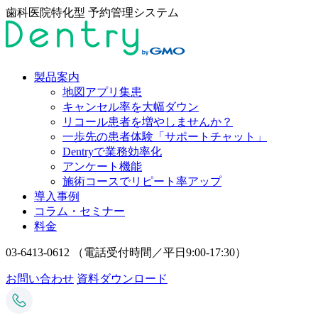
歯科医院特化型 予約管理システム
製品案内
地図アプリ集患
キャンセル率を大幅ダウン
リコール患者を増やしませんか？
一歩先の患者体験「サポートチャット」
Dentryで業務効率化
アンケート機能
施術コースでリピート率アップ
導入事例
コラム・セミナー
料金
03-6413-0612
（電話受付時間／平日9:00-17:30）
お問い合わせ
資料ダウンロード