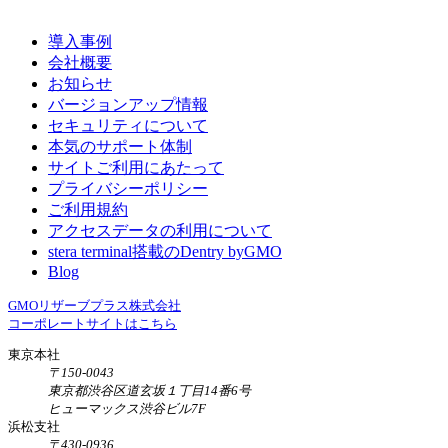
導入事例
会社概要
お知らせ
バージョンアップ情報
セキュリティについて
本気のサポート体制
サイトご利用にあたって
プライバシーポリシー
ご利用規約
アクセスデータの利用について
stera terminal搭載のDentry byGMO
Blog
GMOリザーブプラス株式会社
コーポレートサイトはこちら
東京本社
〒150-0043
東京都渋谷区道玄坂１丁目14番6号
ヒューマックス渋谷ビル7F
浜松支社
〒430-0936