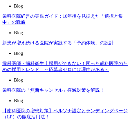
Blog
歯科医院経営の実践ガイド：10年後を見据えた「選択と集
中」の戦略
Blog
新患が増え続ける医院が実践する「予約体験」の設計
Blog
歯科医師・歯科衛生士採用ができない！困った歯科医院のた
めの採用トレンド ～応募者ゼロには理由がある～
Blog
歯科医院の「無断キャンセル」撲滅対策を解説！
Blog
【歯科医院の増患対策】ペルソナ設定とランディングページ
（LP）の徹底活用法！